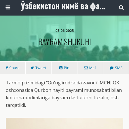
Ўзбекистон кимё ва фармацевтика саноати ходимлари касаба уюшмаси
05.06.2025
BAYRAM SHUKUHI
Share
Tweet
Pin
Mail
SMS
Tarmoq tizimidagi “Qo‘ng‘irod soda zavodi” MCHJ QK
oshxonasida Qurbon hayiti bayrami munosabati bilan
korxona xodimlariga bayram dasturxoni tuzalib, osh
tarqatildi.