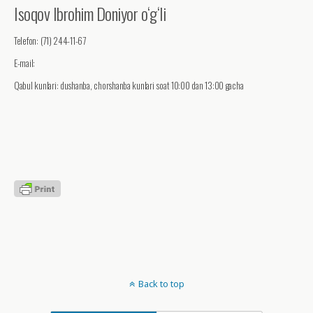
Isoqov Ibrohim Doniyor o‘g‘li
Telefon: (71) 244-11-67
E-mail:
Qabul kunlari: dushanba, chorshanba kunlari soat 10:00 dan 13:00 gacha
Back to top