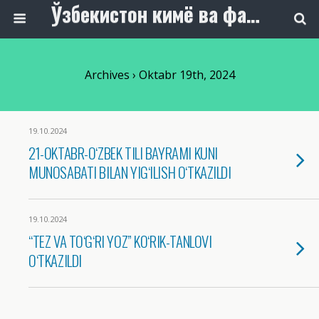
Ўзбекистон кимё ва фармацевтика саноати ходимлари касаба уюшмаси
Archives › Oktabr 19th, 2024
19.10.2024
21-OKTABR-O‘ZBEK TILI BAYRAMI KUNI
MUNOSABATI BILAN YIG‘ILISH O‘TKAZILDI
19.10.2024
“TEZ VA TO‘G‘RI YOZ” KO‘RIK-TANLOVI
O‘TKAZILDI