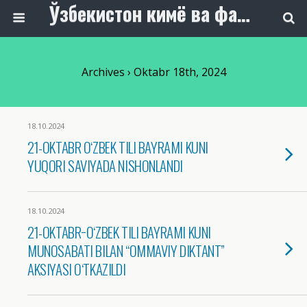
Ўзбекистон кимё ва фармацевтика саноати ходимлари касаба уюшмаси
Archives › Oktabr 18th, 2024
18.10.2024
21-OKTABR O‘ZBEK TILI BAYRAMI KUNI
YUQORI SAVIYADA NISHONLANDI
18.10.2024
21-OKTABR−O‘ZBEK TILI BAYRAMI KUNI
MUNOSABATI BILAN “OMMAVIY DIKTANT”
AKSIYASI O‘TKAZILDI