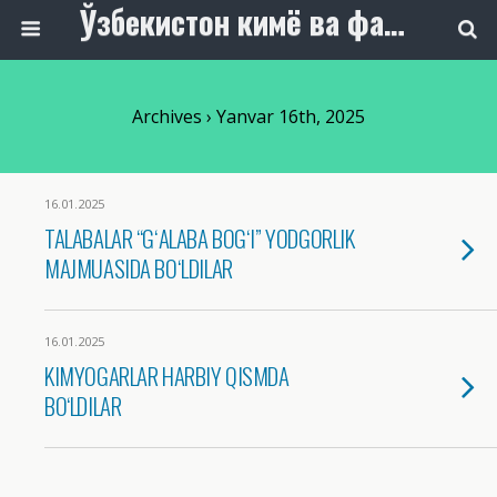
Ўзбекистон кимё ва фармацевтика саноати ходимлари касаба уюшмаси
Archives › Yanvar 16th, 2025
16.01.2025
TALABALAR “GʻALABA BOGʻI” YODGORLIK
MAJMUASIDA BOʻLDILAR
16.01.2025
KIMYОGARLAR HARBIY QISMDA
BO‘LDILAR