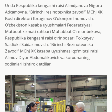
Unda Respublika kengashi raisi Alimdjanova Nigora
Adxamovna, “Birinchi rezinotexnika zavodi” MChJ XK
Bosh direktori Ibragimov G‘ulomjon Inomovich,
O‘zbekiston kasaba uyushmalari Federatsiyasi
Matbuot xizmati rahbari Muhabbat O‘rmonbekova,
Respublika kengashi raisi o‘rinbosari To‘xtayev
Saidiokil Saidazimovich, “Birinchi Rezinotexnika
Zavodi” MChJ XK kasaba uyushmasi qo‘mitasi raisi
Alimov Diyor Abdumalikovich va korxonaning
xodimlari ishtirok etdilar.