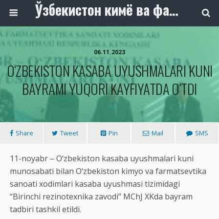
Ўзбекистон кимё ва фармацевтика саноати ходимлари касаба уюшмаси
06.11.2023
O‘ZBEKISTON KASABA UYUSHMALARI KUNI
BAYRAMI YUQORI KAYFIYATDA O‘TDI
Share
Tweet
Pin
Mail
SMS
11-noyabr ‒ O‘zbekiston kasaba uyushmalari kuni
munosabati bilan O‘zbekiston kimyo va farmatsevtika
sanoati xodimlari kasaba uyushmasi tizimidagi
“Birinchi rezinotexnika zavodi” MChJ XKda bayram
tadbiri tashkil etildi.