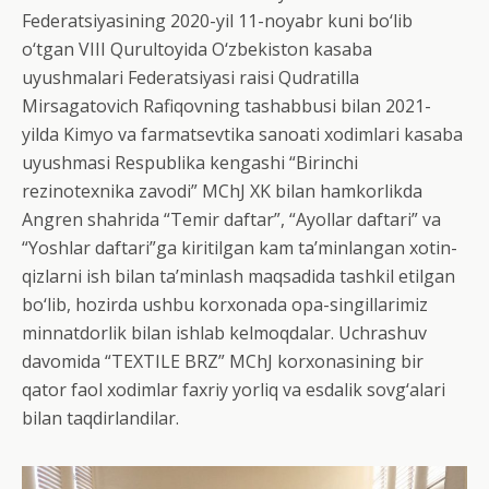
Federatsiyasining 2020-yil 11-noyabr kuni bo‘lib
o‘tgan VIII Qurultoyida O‘zbekiston kasaba
uyushmalari Federatsiyasi raisi Qudratilla
Mirsagatovich Rafiqovning tashabbusi bilan 2021-
yilda Kimyo va farmatsevtika sanoati xodimlari kasaba
uyushmasi Respublika kengashi “Birinchi
rezinotexnika zavodi” MChJ XK bilan hamkorlikda
Angren shahrida “Temir daftar”, “Ayollar daftari” va
“Yoshlar daftari”ga kiritilgan kam ta’minlangan xotin-
qizlarni ish bilan ta’minlash maqsadida tashkil etilgan
bo‘lib, hozirda ushbu korxonada opa-singillarimiz
minnatdorlik bilan ishlab kelmoqdalar. Uchrashuv
davomida “TEXTILE BRZ” MChJ korxonasining bir
qator faol xodimlar faxriy yorliq va esdalik sovg‘alari
bilan taqdirlandilar.