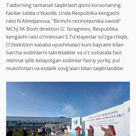
Tadbirning tantanali taqdirlash qismi korxonaning
faollar zalida o‘tkazildi. Unda Respublika kengashi
raisi N.Alimdjanova, “Birinchi rezinotexnika zavodi”
MChJ XK Bosh direktori G‘. Ibragimov, Respublika
kengashi raisi o‘rinbosari S.To‘xtayevlar so‘zga chiqib,
O‘zbekiston kasaba uyushmalari kuni bayrami bilan
barcha xodimlarni tabrikladilar va o‘z sohasida faol
mehnat qilib kelayotgan xodimlar faxriy yorliq, pul
mukofotlari va esdalik sovg‘alari bilan taqdirlandilar.